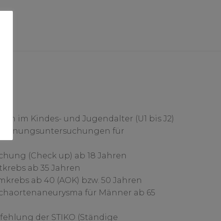
n im Kindes- und Jugendalter (U1 bis J2)
rkennungsuntersuchungen für
chung (Check up) ab 18 Jahren
krebs ab 35 Jahren
krebs ab 40 (AOK) bzw. 50 Jahren
chaortenaneurysma für Männer ab 65
ehlung der STIKO (Ständige