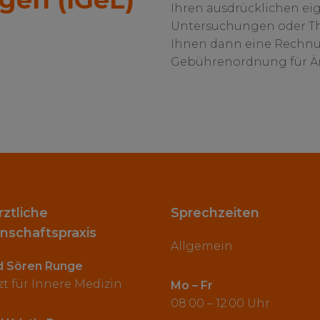
Ihren ausdrücklichen e
Untersuchungen oder The
Ihnen dann eine Rechnu
Gebührenordnung für Är
ztliche
Sprechzeiten
nschaftspraxis
Allgemein
d Sören Runge
t für Innere Medizin
Mo – Fr
08:00 – 12:00 Uhr