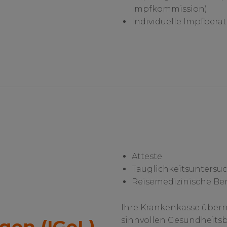
Impfkommission)
Individuelle Impfbera
Atteste
Tauglichkeitsunters
Reisemedizinische Be
Ihre Krankenkasse über
sinnvollen Gesundheitsb
gen (IGeL)