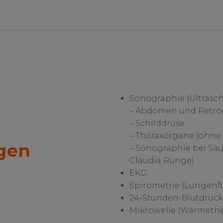
Sonographie (Ultrascha
– Abdomen und Retr
– Schilddrüse
– Thoraxorgane (ohne 
ngen
– Sonographie bei Säu
Claudia Runge)
EKG
Spirometrie (Lungenf
24-Stunden-Blutdruc
Mikrowelle (Wärmethe