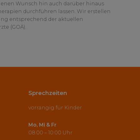
igenen Wunsch hin auch darüber hinaus
rapien durchführen lassen. Wir erstellen
ng entsprechend der aktuellen
zte (GOÄ).
Sprechzeiten
vorrangig für Kinder
Mo, Mi & Fr
08:00 – 10:00 Uhr