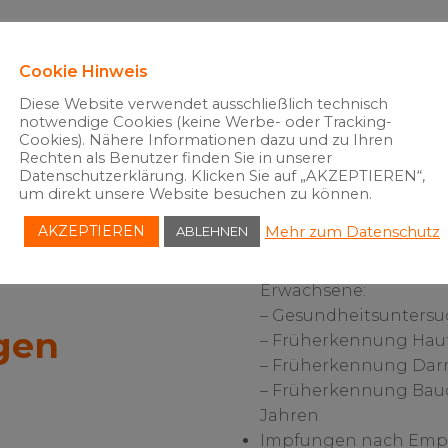
Cookie Hinweis
Diese Website verwendet ausschließlich technisch
notwendige Cookies (keine Werbe- oder Tracking-
Cookies). Nähere Informationen dazu und zu Ihren
Rechten als Benutzer finden Sie in unserer
Datenschutzerklärung. Klicken Sie auf „AKZEPTIEREN“,
um direkt unsere Website besuchen zu können.
AKZEPTIEREN
Mehr zum Datenschutz
ABLEHNEN
Vorsorgeuntersuchunge
Vorsorge- und Frühe
Erwachsene:
– Gesundheitsuntersu
gen
– Früherkennung Haut
– Früherkennung Darm
– Früherkennung Bau
Jahren
Impfungen nach Empf