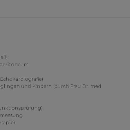
ll):
operitoneum
Echokardiografie)
glingen und Kindern (durch Frau Dr. med.
unktionsprüfung)
kmessung
rapie)